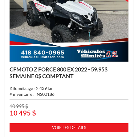
CFMOTO Z FORCE 800 EX 2022 - 59.95$
SEMAINE 0$ COMPTANT
Kilométrage :
2 439
km
# inventaire :
INS00186
P
10 995
$
10 495
$
R
I
X
VOIR LES DÉTAILS