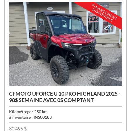
:
F
I
N
A
C
E
M
E
N
T
I
S
P
O
N
I
B
L
N
D
E
CFMOTO UFORCE U 10 PRO HIGHLAND 2025 -
98$ SEMAINE AVEC 0$ COMPTANT
Kilométrage :
250
km
# inventaire :
INS00188
P
30 495
$