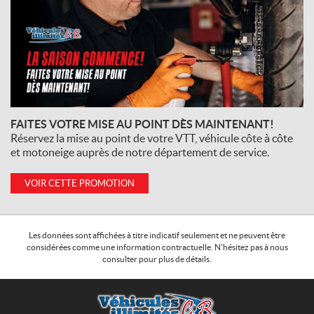
FAITES VOTRE MISE AU POINT DÈS MAINTENANT!
Réservez la mise au point de votre VTT, véhicule côte à côte
et motoneige auprès de notre département de service.
VOIR CETTE PROMOTION
Les données sont affichées à titre indicatif seulement et ne peuvent être
considérées comme une information contractuelle. N'hésitez pas à nous
consulter pour plus de détails.
C
V
o
é