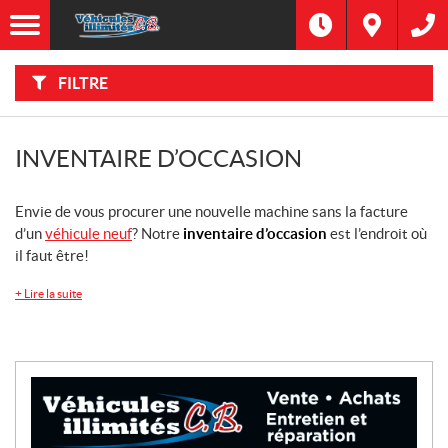
F
I
Filtre
L
Type
T
R
E
FILTRE
R
Catégorie
P
A
R
:
Marque
INVENTAIRE D’OCCASION
Année
Envie de vous procurer une nouvelle machine sans la facture
d’un
véhicule neuf
? Notre
inventaire d’occasion
est l’endroit où
Prix
il faut être!
+
Lire la suite
Inventaire
CHERCHER