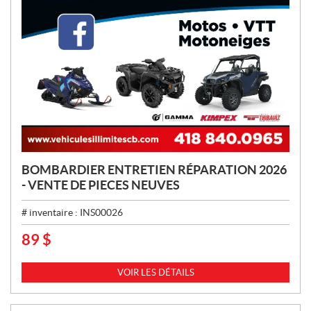
BOMBARDIER ENTRETIEN RÉPARATION 2026
- VENTE DE PIECES NEUVES
# inventaire :
INS00026
89
$
P
R
I
VOIR LES DÉTAILS
X